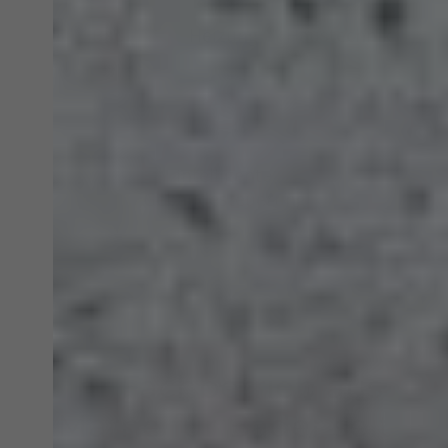
Bad
Heizung
Haustechnik
Intelligente
Gebäudesteuerung
Ihr Fachbetrieb aus
Marne für Bäder seit