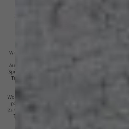
1989
Jörg Schmidtke Heizung Sanitär
GmbH – Ihr Partner für
Badsanierung,
Heizungsmodernisierung und
Wärmepumpen
Wie sieht das Bad Ihrer Träume aus? Was erwarten
Sie von Ihrer neuen Heizung? Und welche
Ausstattung fehlt Ihnen noch zu Ihrem Wohnglück?
Sprechen Sie mit uns. Wir sind Ihr Partner in Marne,
Trennewurth, Neufeld und Dingen für alle Fragen
rund um die Badsanierung,
Heizungsmodernisierung, Haustechnik und
Wohnraumlüftung. Gemeinsam finden wir für Sie die
passenden Lösungen, mit denen Sie sich in Ihrem
Zuhause nachhaltig wohlfühlen. Dazu gehören auch
Themen wie Barrierefreiheit, Smart Home oder
Trinkwasserhygiene. Wie können wir Ihnen
weiterhelfen?