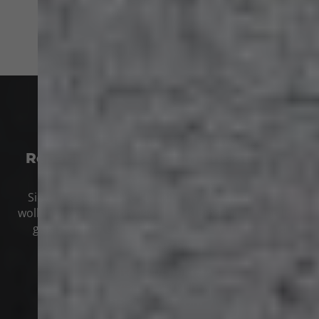
Modernisierung, Wartung oder
Reparatur – wir freuen uns auf Ihre
Anfrage
Sie entscheiden, wie Sie mit uns in Kontakt treten
wollen. Unter Telefon
04851 1240
sind wir freundlich,
gewissenhaft und ehrlich für Ihre Wünsche und
Fragen da.
Montag – Donnerstag:
7:30
–
12:00 Uhr
13:30
–
17:30 Uhr