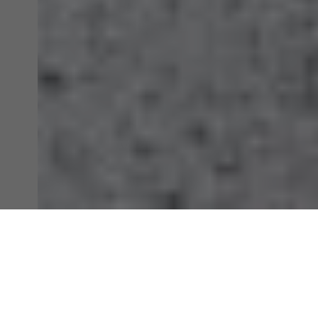
Projekt – ob Bad, Sanitär oder
Heizung
Verlässlichkeit
Wir machen Ihr Projekt zu unserem – von der
ersten Planung bis zur fertigen Umsetzung
Individuelle Beratung
Wir wollen, dass Ihre Lösung genau zu Ihren
Wünschen passt. Deshalb nehmen wir uns Zeit für