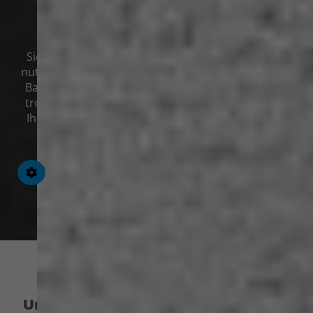
Freitag:
geschlossen
Sie können aber auch gerne das Kontaktformular
nutzen und uns kurz schildern, ob es z. B. um einen
Badumbau, die Wartung Ihrer Heizung oder einen
tropfenden Wasserhahn geht. Wir melden uns bei
Ihnen, um Ihr Anliegen zu besprechen oder einen
Termin zu vereinbaren.
Kontakt
Unser Wohlfühl-Versprechen für Ihr