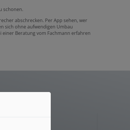
zu schonen.
brecher abschrecken. Per App sehen, wer
ssen sich ohne aufwendigen Umbau
Bei einer Beratung vom Fachmann erfahren
rt Home