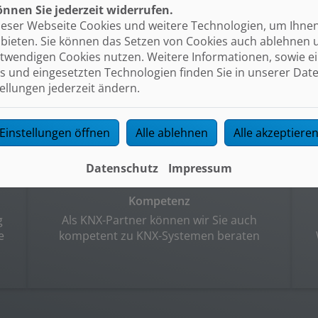
nnen Sie jederzeit widerrufen.
ieser Webseite Cookies und weitere Technologien, um Ihne
Transparenz
bieten. Sie können das Setzen von Cookies auch ablehnen 
r
Sie erhalten ein transparentes Angebot
twendigen Cookies nutzen. Weitere Informationen, sowie ein
mit verschiedenen, zu Ihnen passenden
s und eingesetzten Technologien finden Sie in unserer Dat
Möglichkeiten
tellungen jederzeit ändern.
Einstellungen öffnen
Alle ablehnen
Alle akzeptiere
Datenschutz
Impressum
Kompetenz
g
Als KNX-Partner können wir Sie auch
e
kompetent zu KNX-Systemen beraten