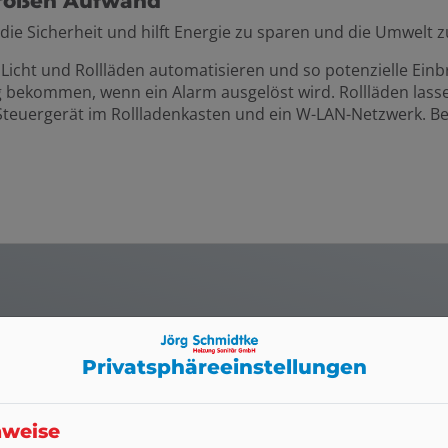
großen Aufwand
ie Sicherheit und hilft Energie zu sparen und die Umwelt 
 Licht und Rollläden automatisieren und so potenzielle Ein
ng bekommen, wenn ein Alarm ausgelöst wird. Rollläden la
n Steuergerät im Rollladenkasten und ein W-LAN-Netzwerk. 
 umfassenden Services rund um Ihr Sma
Privatsphäre­einstellungen
nweise