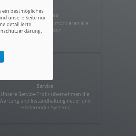
n ein bestmögliches
Full Service
und unsere Seite nur
Wir planen, liefern und montieren alle
e detaillierte
Komponenten
enschutzerklärung.
n
Service
Unsere Service-Profis übernehmen die
Wartung und Instandhaltung neuer und
existierender Systeme