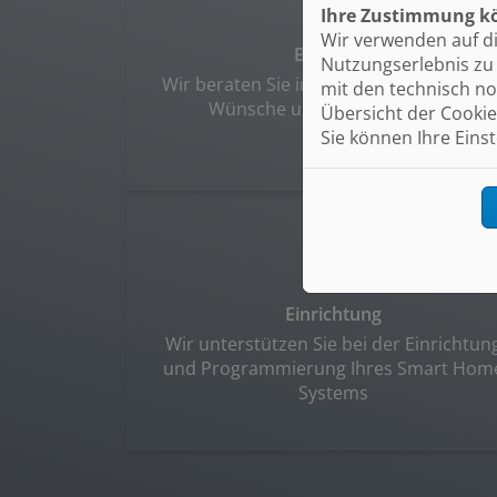
Ihre Zustimmung kö
Wir verwenden auf d
Beratung
Nutzungserlebnis zu 
Wir beraten Sie individuell auf Basis Ihre
mit den technisch no
Wünsche und Anforderungen
Übersicht der Cookie
Sie können Ihre Eins
Einrichtung
Wir unterstützen Sie bei der Einrichtun
und Programmierung Ihres Smart Hom
Systems