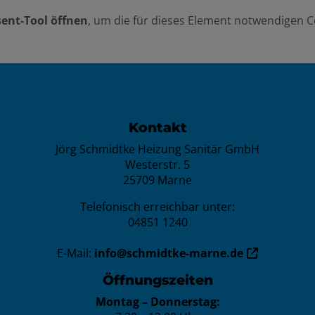
ent-Tool öffnen
, um die für dieses Element notwendigen C
n
Kontakt
Jörg Schmidtke Heizung Sanitär GmbH
Westerstr. 5
25709 Marne
Telefonisch erreichbar unter:
04851 1240
E-Mail:
info@schmidtke-marne.de
Öffnungszeiten
Montag – Donnerstag: