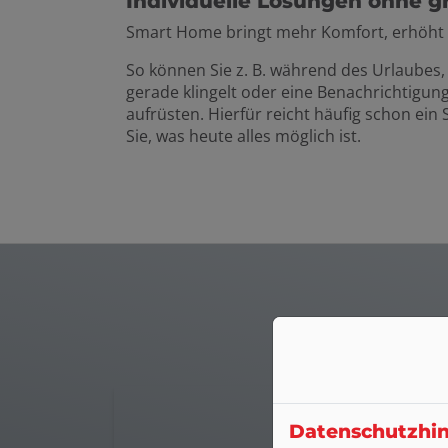
Individuelle Lösungen ohne 
Smart Home bringt
mehr Komfort, erhöht d
So können Sie z. B. während des Urlaubes,
gerade klingelt oder eine Benachrichtigu
aufrüsten. Hierfür reicht häufig schon ei
Sie, was heute alles möglich ist.
Unsere
Datenschutzhi