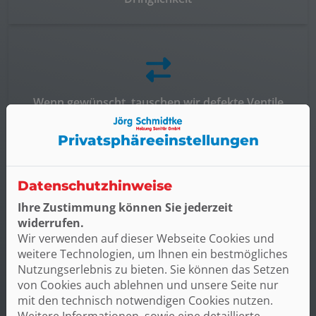
Wenn gewünscht, tauschen wir defekte Ventile
und Dichtungen sofort aus
Privatsphäre­einstellungen
Datenschutzhinweise
Ihre Zustimmung können Sie jederzeit
Wir führen einen hydraulischen Abgleich durch –
widerrufen.
für gleichmäßige Wärmeverteilung auf alle
Wir verwenden auf dieser Webseite Cookies und
Heizkörper im Haus
weitere Technologien, um Ihnen ein bestmögliches
Nutzungserlebnis zu bieten. Sie können das Setzen
von Cookies auch ablehnen und unsere Seite nur
mit den technisch notwendigen Cookies nutzen.
Weitere Informationen, sowie eine detaillierte