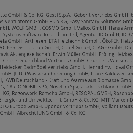
 GmbH & Co. KG, Gessi S.p.A., Geberit Vertriebs GmbH, b
os Ventilatoren GmbH + Co KG, Easy Sanitary Solutions Gm
mbH, WOLF GMBH, COSMO GmbH, Vallox GmbH, Hansa Armat
e Systems Software Ireland Limited, Agentur ID GmbH, ID 3
refa GmbH, Artfliesen, ETA Heiztechnik GmbH, ÖkoFEN Hei
VC EBS Distribution GmbH,
Conel GmbH,
CLAGE GmbH, Dal
it Aktiengesellschaft, Erwin Müller GmbH, Fröling Heizkes
., Grohe Deutschland Vertriebs GmbH, Grünbeck Wassera
 Heidecker Badmöbel Vertriebs GmbH,
Henrad nv, Hoval 
mbH, JUDO Wasseraufbereitung GmbH, Franz Kaldewei Gm
bH, KWB Deutschland - Kraft und Wärme aus Biomasse Gm
G, CARLO NOBILI SPA, Novellini Spa, ait-deutschland Gmb
 KG, Regenwerk, Remeha GmbH, RESOPAL GMBH, Rosenber
 Energie- und Umwelttechnik GmbH & Co. KG, MTF Marken
TO Europe GmbH, Uponor Vertriebs GmbH, Vaillant Deutsc
t GmbH,
Albrecht JUNG GmbH & Co. KG