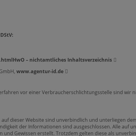
MDStV:
htmlHwO – nichtamtliches Inhaltsverzeichnis
 GmbH,
www.agentur-id.de
fahren vor einer Verbraucherschlichtungsstelle sind wir nic
auf dieser Website sind unverbindlich und unterliegen dem
tändigkeit der Informationen sind ausgeschlossen. Alle auf u
nd Gewissen erstellt. Trotzdem gelten diese als unverbind