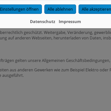
besondere: Ihre IP-Adresse, der Zeitpunkt, zu dem Sie den 
Einstellungen öffnen
Alle ablehnen
Alle akzeptiere
Datenschutz
Impressum
eberrechtlich geschützt. Weitergabe, Veränderung, gewerblic
g auf anderen Webseiten, herunterladen von Daten, insbes
fträgen gelten unsere Allgemeinen Geschäftsbedingungen, 
iten aus anderen Gewerken wie zum Beispiel Elektro oder F
e ausgeführt.