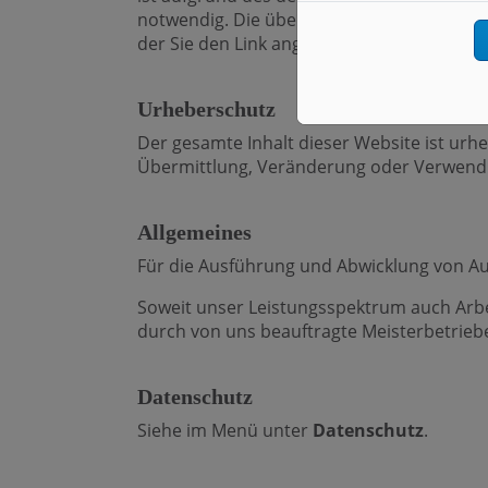
notwendig. Die übertragenen Daten sind ins
der Sie den Link angeklickt haben.
Urheberschutz
Der gesamte Inhalt dieser Website ist urh
Übermittlung, Veränderung oder Verwendun
Allgemeines
Für die Ausführung und Abwicklung von Au
Soweit unser Leistungsspektrum auch Arbe
durch von uns beauftragte Meisterbetrieb
Datenschutz
Siehe im Menü unter
Datenschutz
.