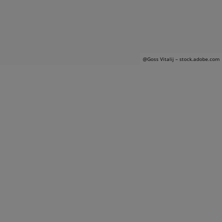
@G
oss Vitalij
– stock.adobe.com