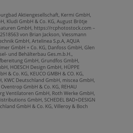
urgbad Aktiengesellschaft, Kermi GmbH,
bH, Kludi GmbH & Co. KG, August Brötje
uren GmbH, https://rcphotostock.com –
22518563 von Brian Jackson, Viessmann
ztechnik GmbH,
Artelinea S.p.A,
AQUA
lmer GmbH + Co. KG, Danfoss GmbH, Glen
sel- und Behälterbau Ges.m.b.H.,
ufbereitung GmbH,
Grundfos GmbH,
GmbH, HOESCH Design GmbH,
HÜPPE
bH & Co. KG,
KEUCO GMBH & CO. KG,
bH, KWC Deutschland GmbH, miscea GmbH,
H, Oventrop GmbH & Co. KG, REHAU
g Ventilatoren GmbH, Roth Werke GmbH,
-Distributions GmbH, SCHEDEL BAD+DESIGN
hland GmbH & Co. KG, Villeroy & Boch