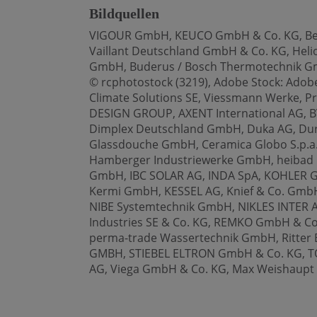
Bildquellen
VIGOUR GmbH, KEUCO GmbH & Co. KG, Bette
Vaillant Deutschland GmbH & Co. KG, Heli
GmbH, Buderus / Bosch Thermotechnik G
© rcphotostock (3219), Adobe Stock: Adob
Climate Solutions SE, Viessmann Werke, P
DESIGN GROUP, AXENT International AG,
B
Dimplex Deutschland GmbH, Duka AG, Durav
Glassdouche GmbH, Ceramica Globo S.p.a
Hamberger Industriewerke GmbH, heibad
GmbH, IBC SOLAR AG, INDA SpA,
KOHLER G
Kermi GmbH, KESSEL AG, Knief & Co. Gm
NIBE Systemtechnik GmbH, NIKLES INTER A
Industries SE & Co. KG,
REMKO GmbH & Co.
perma-trade Wassertechnik GmbH, Ritter
GMBH, STIEBEL ELTRON GmbH & Co. KG, TO
AG, Viega GmbH & Co. KG, Max Weishaup