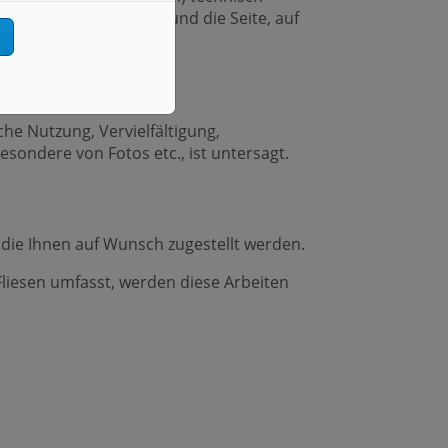
Link angeklickt haben und die Seite, auf
n
he Nutzung, Vervielfältigung,
ondere von Fotos etc., ist untersagt.
die Ihnen auf Wunsch zugestellt werden.
liesen umfasst, werden diese Arbeiten