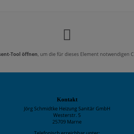
ent-Tool öffnen
, um die für dieses Element notwendigen C
Kontakt
Jörg Schmidtke Heizung Sanitär GmbH
Westerstr. 5
25709 Marne
Telefonisch erreichbar unter: